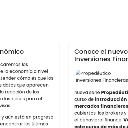
onómico
Conoce el nuevo
Inversiones Fina
licaremos los
e la economía a nivel
ntender cómo es que los
os datos que aparecen
a reacción de los
nueva serie
Propedéuti
n las bases para el
curso de
introducción 
isas.
mercados financiero
cubiertos, los brokers y 
19 y aún está en progreso
el behavioral finance.
V
encontrar los últimos
este curso de más de 