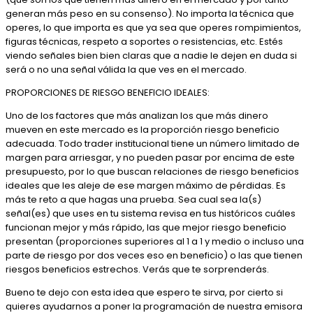
generan más peso en su consenso). No importa la técnica que
operes, lo que importa es que ya sea que operes rompimientos,
figuras técnicas, respeto a soportes o resistencias, etc. Estés
viendo señales bien bien claras que a nadie le dejen en duda si
será o no una señal válida la que ves en el mercado.
PROPORCIONES DE RIESGO BENEFICIO IDEALES:
Uno de los factores que más analizan los que más dinero
mueven en este mercado es la proporción riesgo beneficio
adecuada. Todo trader institucional tiene un número limitado de
margen para arriesgar, y no pueden pasar por encima de este
presupuesto, por lo que buscan relaciones de riesgo beneficios
ideales que les aleje de ese margen máximo de pérdidas. Es
más te reto a que hagas una prueba. Sea cual sea la(s)
señal(es) que uses en tu sistema revisa en tus históricos cuáles
funcionan mejor y más rápido, las que mejor riesgo beneficio
presentan (proporciones superiores al 1 a 1 y medio o incluso una
parte de riesgo por dos veces eso en beneficio) o las que tienen
riesgos beneficios estrechos. Verás que te sorprenderás.
Bueno te dejo con esta idea que espero te sirva, por cierto si
quieres ayudarnos a poner la programación de nuestra emisora