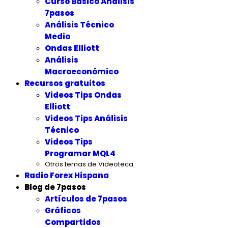
Curso Básico Análisis
7pasos
Análisis Técnico
Medio
Ondas Elliott
Análisis
Macroeconómico
Recursos gratuitos
Videos Tips Ondas
Elliott
Videos Tips Análisis
Técnico
Videos Tips
Programar MQL4
Otros temas de Videoteca
Radio Forex Hispana
Blog de 7pasos
Artículos de 7pasos
Gráficos
Compartidos