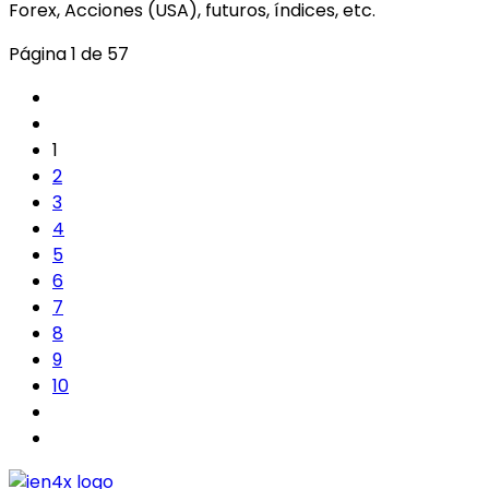
Forex, Acciones (USA), futuros, índices, etc.
Página 1 de 57
1
2
3
4
5
6
7
8
9
10