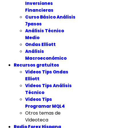
Inversiones
Financieras
Curso Básico Análisis
7pasos
Análisis Técnico
Medio
Ondas Elliott
Análisis
Macroeconómico
Recursos gratuitos
Videos Tips Ondas
Elliott
Videos Tips Análisis
Técnico
Videos Tips
Programar MQL4
Otros temas de
Videoteca
Radio Forex Hispana