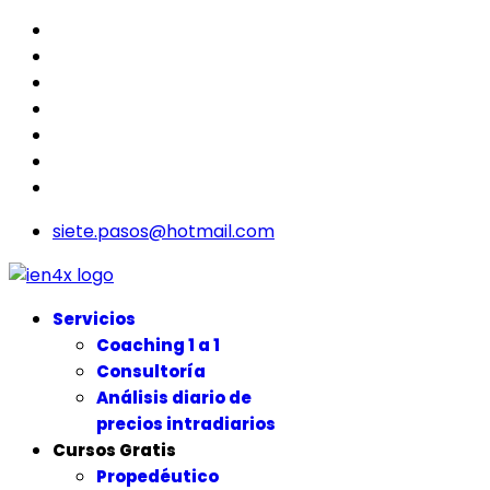
siete.pasos@hotmail.com
Servicios
Coaching 1 a 1
Consultoría
Análisis diario de
precios intradiarios
Cursos Gratis
Propedéutico