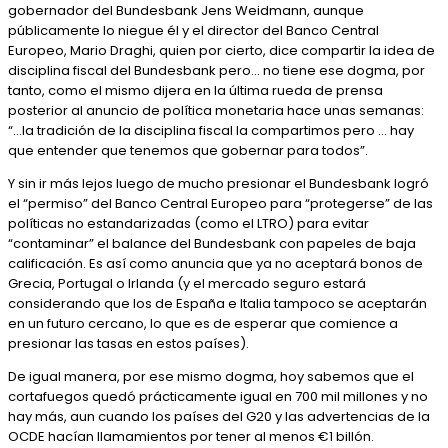
gobernador del Bundesbank Jens Weidmann, aunque
públicamente lo niegue él y el director del Banco Central
Europeo, Mario Draghi, quien por cierto, dice compartir la idea de
disciplina fiscal del Bundesbank pero… no tiene ese dogma, por
tanto, como el mismo dijera en la última rueda de prensa
posterior al anuncio de política monetaria hace unas semanas:
“…la tradición de la disciplina fiscal la compartimos pero … hay
que entender que tenemos que gobernar para todos”.
Y sin ir más lejos luego de mucho presionar el Bundesbank logró
el “permiso” del Banco Central Europeo para “protegerse” de las
políticas no estandarizadas (como el LTRO) para evitar
“contaminar” el balance del Bundesbank con papeles de baja
calificación. Es así como anuncia que ya no aceptará bonos de
Grecia, Portugal o Irlanda (y el mercado seguro estará
considerando que los de España e Italia tampoco se aceptarán
en un futuro cercano, lo que es de esperar que comience a
presionar las tasas en estos países).
De igual manera, por ese mismo dogma, hoy sabemos que el
cortafuegos quedó prácticamente igual en 700 mil millones y no
hay más, aun cuando los países del G20 y las advertencias de la
OCDE hacían llamamientos por tener al menos €1 billón.