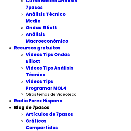
Curso Básico Análisis
7pasos
Análisis Técnico
Medio
Ondas Elliott
Análisis
Macroeconómico
Recursos gratuitos
Videos Tips Ondas
Elliott
Videos Tips Análisis
Técnico
Videos Tips
Programar MQL4
Otros temas de Videoteca
Radio Forex Hispana
Blog de 7pasos
Artículos de 7pasos
Gráficos
Compartidos