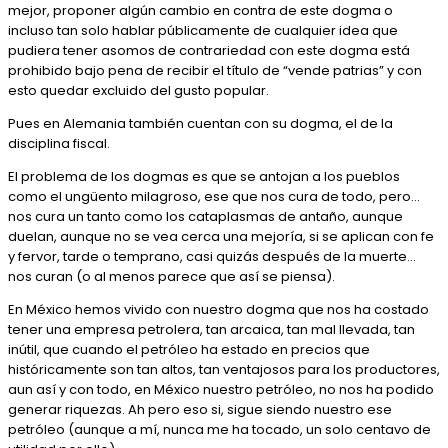
mejor, proponer algún cambio en contra de este dogma o
incluso tan solo hablar públicamente de cualquier idea que
pudiera tener asomos de contrariedad con este dogma está
prohibido bajo pena de recibir el título de “vende patrias” y con
esto quedar excluido del gusto popular.
Pues en Alemania también cuentan con su dogma, el de la
disciplina fiscal.
El problema de los dogmas es que se antojan a los pueblos
como el ungüento milagroso, ese que nos cura de todo, pero…
nos cura un tanto como los cataplasmas de antaño, aunque
duelan, aunque no se vea cerca una mejoría, si se aplican con fe
y fervor, tarde o temprano, casi quizás después de la muerte…
nos curan (o al menos parece que así se piensa).
En México hemos vivido con nuestro dogma que nos ha costado
tener una empresa petrolera, tan arcaica, tan mal llevada, tan
inútil, que cuando el petróleo ha estado en precios que
históricamente son tan altos, tan ventajosos para los productores,
aun así y con todo, en México nuestro petróleo, no nos ha podido
generar riquezas. Ah pero eso si, sigue siendo nuestro ese
petróleo (aunque a mí, nunca me ha tocado, un solo centavo de